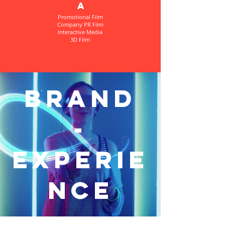
a
Promotional Film
Company PR Film
Interactive Media
3D Film
branD
-
experie
nce