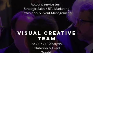
Account service team
Strategic Sales / BTL Marketing
Exhibition & Event Management
visual creative
team
BX / UX / UI Analysis
Exhibition & Event
Graphic
Printing / Giveaway
interactive media
team
Promotion Film /
Animation
Multi Media
Interactive Media